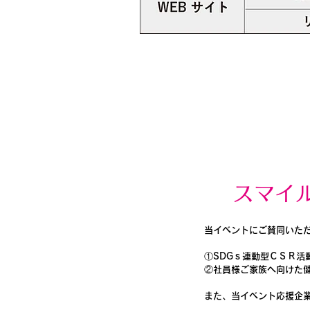
スマイ
当イベントにご賛同いた
①SDGｓ連動型ＣＳＲ活
②社員様ご家族へ向けた
また、当イベント応援企