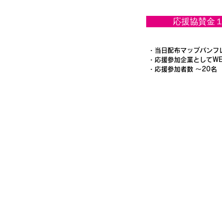
応援協賛金
・当日配布マップパンフ
・応援参加企業としてW
・応援参加者数 ～20名
ホーム
コンセプト