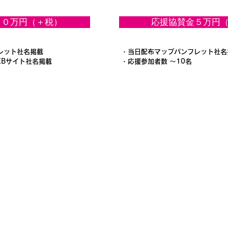
１０万円（＋税）
応援協賛金５万円
レット社名掲載
・当日配布マップパンフレット社名
EBサイト社名掲載
・応援参加者数 ～10名
参加者の声
運営団体
お問
【主催】
一般社団法人スマイルウォーキング倶楽部
スマイルチャレンジウォーク実行委員会
【共催】
一般社団法人日本ウオーキング協会