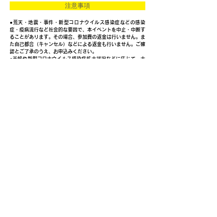
注意事項
●荒天・地震・事件・新型コロナウイルス感染症などの感染
症・疫病流行など社会的な要因で、本イベントを中止・中断す
ることがあります。その場合、参加費の返金は行いません。ま
た自己都合（キャンセル）などによる返金も行いません。ご確
認とご了承のうえ、お申込みください。
●
天候や新型コロナウイルス感染症拡大状況などに応じて、大
会内容が変
更となる場合があります。
●本イベントを中止する場合は、公式ホームページ（表面に明
記）にてご案内します。
●大会中の映像写真記事などに関するテレビ新聞雑誌インター
ネットなどへの掲載権と肖像権はすべて主催者に属します。
●参加者の手荷物預かりサービスはありません。
●参加者は当日配布されるコースMAPを見て、各自の責任にお
いてコースを歩いてください。
●参加申込み人数が定員に達した場合、それ以降の申込み受付
を中止する場合があります。
免責範囲
●参加者は万全な健康管理のもとにご参加ください。 ●万一事
故が発生した場合、主催者は応急措置以外の責任は負いません
のでご了承ください。 ●参加者は傷害保険に加入しています。
傷害保険は参加費に含みます。
≪傷害補償適用範囲≫
●事前申込みの方：本イベント参加当日、自宅を出て、指定コ
ースを歩き、自宅に戻るまで。 ●参加当日に申込みの方：スタ