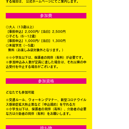
する場合は、 公式ホームページにてご案内します。
参加費
◎大人（13歳以上）
【事前申込】2,000円/【
当日】
2,500円
◎子ども（6〜12歳）
【
事前申込】
1,000円/
【
当日】
1,300円
◎未就学児（〜5歳）
無料（お楽しみ袋対象外となります。）
※※小学生以下は、保護者の同伴（有料）が必要です。
​※参加申込み人数が定員に達した場合は、それ以降の申
込受付を中止する場合がございます。
参加資格
どなたでも参加可能
※交通ルール、ウォーキングマナー、新型コロナウイル
ス感染症拡大防止策など「申込規約」を守れる方
※小学生以下は、保護者の同伴（有料）、介助者の必要
な方は介助者の同伴（有料）をお願いします。
持ち物