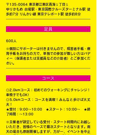
〒135-0064 東京都江東区青海１丁目１
ゆりかもめ 台場駅・東京国際クルーズターミナル駅 徒
歩約7分 りんかい線 東京テレポート駅 徒歩約8分
定員
600人
※個別にサポーターは付きませんので、障害者手帳・療
育手帳をお持ちの方で、単独での参加が難しい方はバデ
ィー（保護者または支援員などの介助者）とご参加くだ
さい。
コース
◎2.0kmコース：初めてのウォーキングにチャレンジ！
車椅子でもOK!
◎5.0kmコース：コースを満喫！みんなと歩けば大丈
夫！
★受付：9:00〜10:00 ★スタート：10:00〜 ★終
了時間：〜13:00
※主催者が設定している受付・スタート時間内にお越し
いただき、皆様のペースで順次スタートとなります。雨
天の場合も原則開催しますが、万が一、イベントを中止