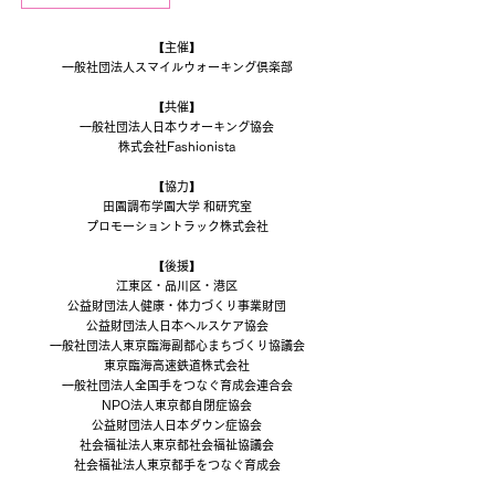
【主催】
一般社団法人スマイルウォーキング倶楽部
【共催】
一般社団法人日本ウオーキング協会
株式会社Fashionista
​【協力】
田園調布学園大学 和研究室
プロモーショントラック株式会社
【後援】
江東区・品川区・港区
公益財団法人健康・体力づくり事業財団
公益財団法人日本ヘルスケア協会
一般社団法人東京臨海副都心まちづくり協議会
東京臨海高速鉄道株式会社
一般社団法人全国手をつなぐ育成会連合会
NPO法人東京都自閉症協会
公益財団法人日本ダウン症協会
社会福祉法人東京都社会福祉協議会
社会福祉法人東京都手をつなぐ育成会